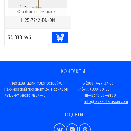
избранное
сравнить
H 25-7742-DN-DN
64 830 руб.
КОНТАКТЫ
г. Москва, ЦДиИ «Экспострой»,
8 (800) 444-37-39
Нахимовский проспект, 24, Павильон
+7 (499) 390-90-50
№1, 2-эт, место №74-75
Пн—Вс 10:00—21:00
info@leds-c4-russia.com
СОЦСЕТИ