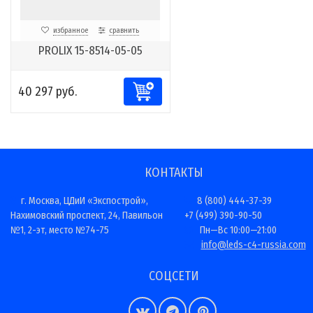
избранное
сравнить
PROLIX 15-8514-05-05
40 297 руб.
КОНТАКТЫ
г. Москва, ЦДиИ «Экспострой»,
8 (800) 444-37-39
Нахимовский проспект, 24, Павильон
+7 (499) 390-90-50
№1, 2-эт, место №74-75
Пн—Вс 10:00—21:00
info@leds-c4-russia.com
СОЦСЕТИ