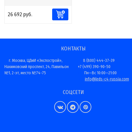
26 692 руб.
КОНТАКТЫ
г. Москва, ЦДиИ «Экспострой»,
8 (800) 444-37-39
Нахимовский проспект, 24, Павильон
+7 (499) 390-90-50
№1, 2-эт, место №74-75
Пн—Вс 10:00—21:00
info@leds-c4-russia.com
СОЦСЕТИ