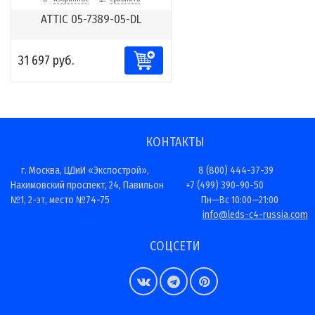
ATTIC 05-7389-05-DL
31 697 руб.
КОНТАКТЫ
г. Москва, ЦДиИ «Экспострой»,
8 (800) 444-37-39
Нахимовский проспект, 24, Павильон
+7 (499) 390-90-50
№1, 2-эт, место №74-75
Пн—Вс 10:00—21:00
info@leds-c4-russia.com
СОЦСЕТИ