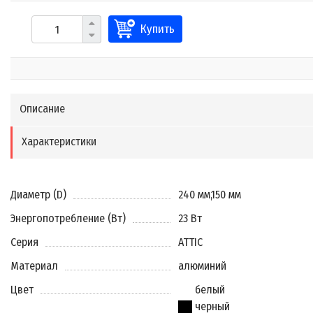
Купить
Описание
Характеристики
Диаметр (D)
240 мм
,
150 мм
Энергопотребление (Вт)
23 Вт
Серия
ATTIC
Материал
алюминий
Цвет
белый
черный