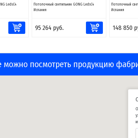
NG LedsC4
Потолочный светильник GONG LedsC4
Потолочный све
Испания
Испания
95 264 руб.
148 850 р
е можно посмотреть продукцию фабр
О
у
и