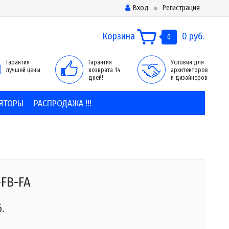
Вход
Регистрация
Корзина
0 руб.
0
Гарантия
Гарантия
Условия для
лучшей цены
возврата 14
архитекторов
дней!
и дизайнеров
ЯТОРЫ
РАСПРОДАЖА !!!
-FB-FA
б.