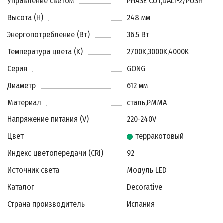
Управление светом
PHASE CUT
,
DALI-2/PUSH
Высота (H)
248 мм
Энергопотребление (Вт)
36.5 Вт
Температура цвета (K)
2700K
,
3000K
,
4000K
Серия
GONG
Диаметр
612 мм
Материал
сталь
,
PMMA
Напряжение питания (V)
220-240V
Цвет
терракотовый
Индекс цветопередачи (CRI)
92
Источник света
Модуль LED
Каталог
Decorative
Страна производитель
Испания