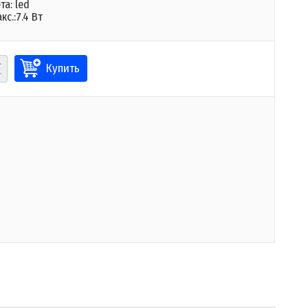
та: led
с.:7.4 Вт
Купить