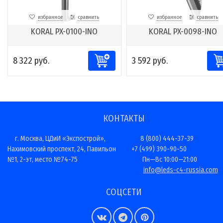
избранное
сравнить
избранное
сравнить
KORAL PX-0100-INO
KORAL PX-0098-INO
8 322 руб.
3 592 руб.
КОНТАКТЫ
г. Москва, ЦДиИ «Экспострой»,
8 (800) 444-37-39
Нахимовский проспект, 24, Павильон
+7 (499) 390-90-50
№1, 2-эт, место №74-75
Пн—Вс 10:00—21:00
info@leds-c4-russia.com
СОЦСЕТИ