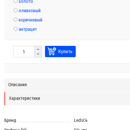
золото
оливковый
коричневый
антрацит
Купить
Описание
Характеристики
Бренд
LedsC4