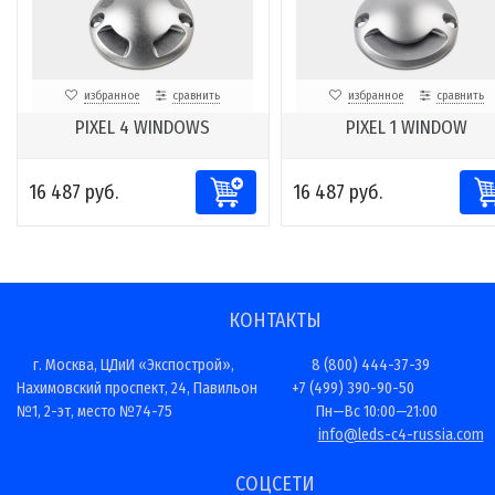
избранное
сравнить
избранное
сравнить
PIXEL 4 WINDOWS
PIXEL 1 WINDOW
16 487 руб.
16 487 руб.
КОНТАКТЫ
г. Москва, ЦДиИ «Экспострой»,
8 (800) 444-37-39
Нахимовский проспект, 24, Павильон
+7 (499) 390-90-50
№1, 2-эт, место №74-75
Пн—Вс 10:00—21:00
info@leds-c4-russia.com
СОЦСЕТИ