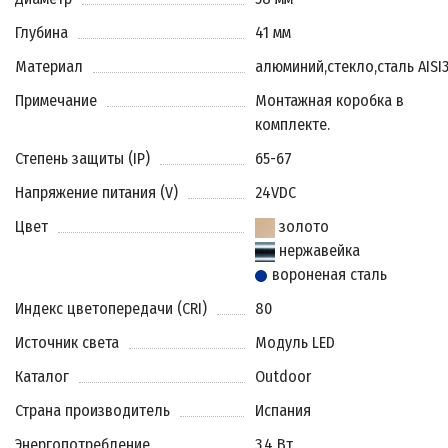
Глубина
41 мм
Материал
алюминий
,
стекло
,
сталь AISI
Примечание
Монтажная коробка в
комплекте.
Степень защиты (IP)
65-67
Напряжение питания (V)
24VDC
Цвет
золото
нержавейка
вороненая сталь
Индекс цветопередачи (CRI)
80
Источник света
Модуль LED
Каталог
Outdoor
Страна производитель
Испания
Энергопотребление
3.4 Вт