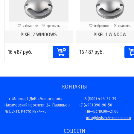
избранное
сравнить
избранное
сравнить
PIXEL 2 WINDOWS
PIXEL 1 WINDOW
16 487 руб.
16 487 руб.
КОНТАКТЫ
г. Москва, ЦДиИ «Экспострой»,
8 (800) 444-37-39
Нахимовский проспект, 24, Павильон
+7 (499) 390-90-50
№1, 2-эт, место №74-75
Пн—Вс 10:00—21:00
info@leds-c4-russia.com
СОЦСЕТИ