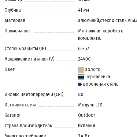
Глубина
41 мм
Материал
алюминий
,
стекло
,
сталь AISI
Примечание
Монтажная коробка в
комплекте.
Степень защиты (IP)
65-67
Напряжение питания (V)
24VDC
Цвет
золото
нержавейка
вороненая сталь
Индекс цветопередачи (CRI)
80
Источник света
Модуль LED
Каталог
Outdoor
Страна производитель
Испания
Энергопотребление
3.4 Вт