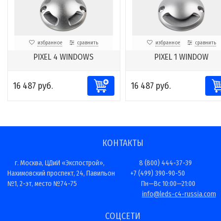
избранное
сравнить
избранное
сравнить
PIXEL 4 WINDOWS
PIXEL 1 WINDOW
16 487 руб.
16 487 руб.
КОНТАКТЫ
г. Москва, ЦДиИ «Экспострой»,
8 (800) 444-37-39
Нахимовский проспект, 24, Павильон
+7 (499) 390-90-50
№1, 2-эт, место №74-75
Пн—Вс 10:00—21:00
info@leds-c4-russia.com
СОЦСЕТИ