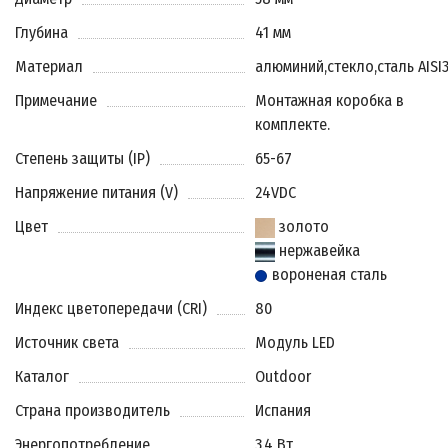
Глубина
41 мм
Материал
алюминий
,
стекло
,
сталь AISI
Примечание
Монтажная коробка в
комплекте.
Степень защиты (IP)
65-67
Напряжение питания (V)
24VDC
Цвет
золото
нержавейка
вороненая сталь
Индекс цветопередачи (CRI)
80
Источник света
Модуль LED
Каталог
Outdoor
Страна производитель
Испания
Энергопотребление
3.4 Вт