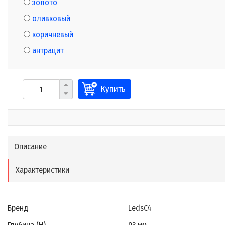
золото
оливковый
коричневый
антрацит
Купить
Описание
Характеристики
Бренд
LedsC4