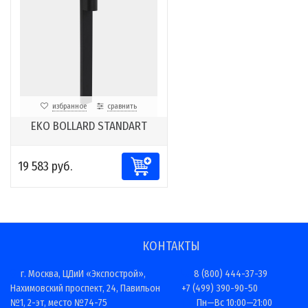
избранное
сравнить
EKO BOLLARD STANDART
19 583 руб.
КОНТАКТЫ
г. Москва, ЦДиИ «Экспострой»,
8 (800) 444-37-39
Нахимовский проспект, 24, Павильон
+7 (499) 390-90-50
№1, 2-эт, место №74-75
Пн—Вс 10:00—21:00