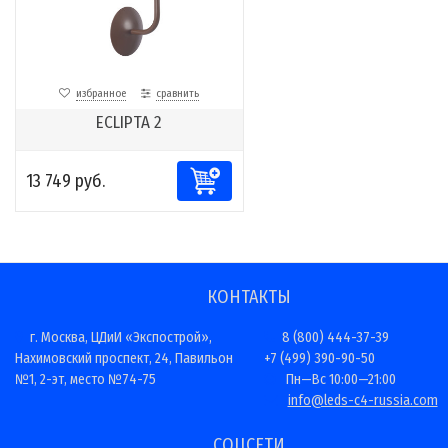
избранное
сравнить
ECLIPTA 2
13 749 руб.
КОНТАКТЫ
г. Москва, ЦДиИ «Экспострой»,
8 (800) 444-37-39
Нахимовский проспект, 24, Павильон
+7 (499) 390-90-50
№1, 2-эт, место №74-75
Пн—Вс 10:00—21:00
info@leds-c4-russia.com
СОЦСЕТИ