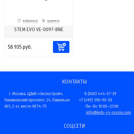
избранное
сравнить
STEM EVO VE-0097-BNE
58 935 руб.
КОНТАКТЫ
г. Москва, ЦДиИ «Экспострой»,
8 (800) 444-37-39
Нахимовский проспект, 24, Павильон
+7 (499) 390-90-50
№1, 2-эт, место №74-75
Пн—Вс 10:00—21:00
info@leds-c4-russia.com
СОЦСЕТИ